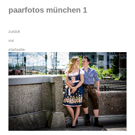
paarfotos münchen 1
zurück
vor
startseite